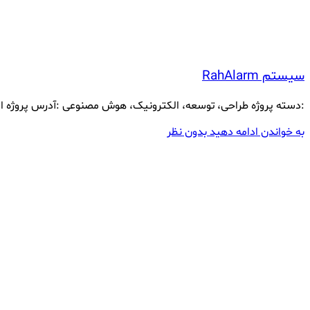
سیستم RahAlarm
:دسته پروژه طراحی، توسعه، الکترونیک، هوش مصنوعی :آدرس پروژه ایران ,تهران سیستم RahAlarm مدیریت محل کار یا منزل ب
به خواندن ادامه دهید
بدون نظر