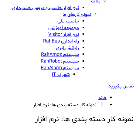
بلاگ
نرم افزار حاسب و دروس حسابداری
نمونه کارهای ما
حاسب ملی
مجموعه آموزشی
نرم افزار Visitor
راه اندازی RahBus
رایانش ابری
سیستم RahAmoz
سیستم RahRobot
سیستم RahAlarm
شهرک IT
تماس بگیرید
خانه
نمونه کار دسته بندی ها:
نرم افزار
نمونه کار دسته بندی ها:
نرم افزار